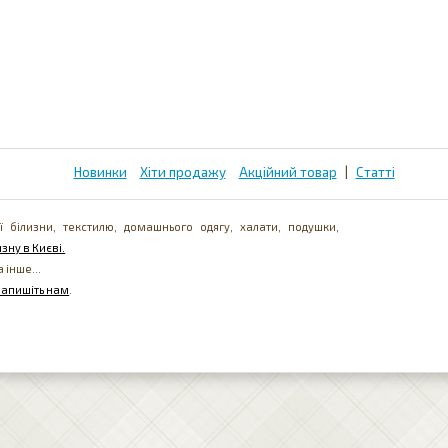
Новинки
Хіти продажу
Акційний товар
|
Статті
ї білизни, текстилю, домашнього одягу, халати, подушки,
зну в Києві.
а інше...
напишіть нам
.