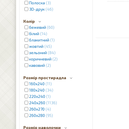
Полоска
3
3D-друк
46
Колір
бежевий
60
білий
14
блакитний
1
жовтий
45
зельоний
84
коричневий
2
кавовий
2
червоний
4
Розмір простирадла
кремовий
12
160х240
11
молочний
1
180х240
34
рожевий
2
220х240
1
фіолетовий
7
240x260
1136
пудра
2
260x270
4
сріблястий
2
260x280
95
сірий
12
синій
31
Розмір наволочки
фіолетовий
2