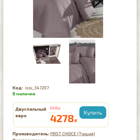
issi_347207
5115
Двуспальный
₴
4278
евро
₴
FIRST CHOICE (Турция)