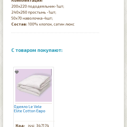
Комплектация:
200х220 пододеяльник-1шт;
240х260 простынь -1шт;
50х70 наволочка-4шт;
Состав:
100% хлопок, сатин люкс
Одеяло Le Vele
Elite Cotton Евро
issi_347174