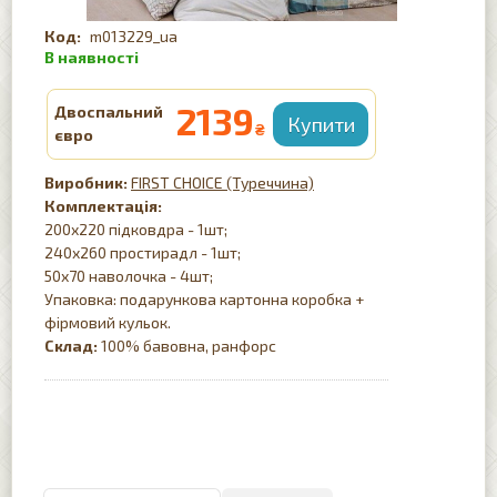
m013229_ua
2139
Двоспальний
₴
євро
FIRST CHOICE (Туреччина)
Комплектація:
200х220 підковдра - 1шт;
240х260 простирадл - 1шт;
50х70 наволочка - 4шт;
Упаковка: подарункова картонна коробка +
фірмовий кульок.
Склад:
100% бавовна, ранфорс