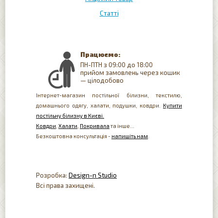
Статті
Працюємо:
ПН-ПТН з 09:00 до 18:00
прийом замовлень через кошик
— цілодобово
Інтернет-магазин постільної білизни, текстилю,
домашнього одягу, халати, подушки, ковдри.
Купити
постільну білизну в Києві.
Ковдри
,
Халати
,
Покривала
та інше...
Безкоштовна консультація -
напишіть нам
.
Розробка:
Design-n Studio
Всі права захищені.