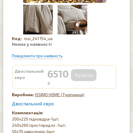
issi_241754_ua
6510
Двоспальний
євро
₴
ISSIMO HOME (Туреччина)
Двоспальний євро
Комплектація:
200х220 підковдра-1шт;
240х260 простирадло -1шт;
50х70 наволочка-4шт;