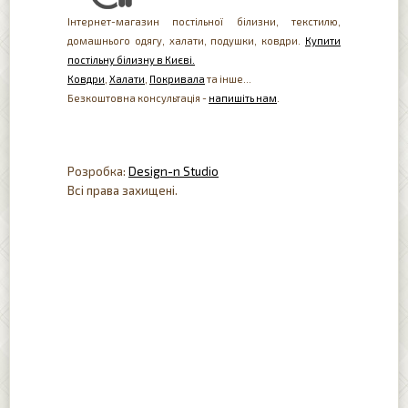
Інтернет-магазин постільної білизни, текстилю,
домашнього одягу, халати, подушки, ковдри.
Купити
постільну білизну в Києві.
Ковдри
,
Халати
,
Покривала
та інше...
Безкоштовна консультація -
напишіть нам
.
Розробка:
Design-n Studio
Всі права захищені.