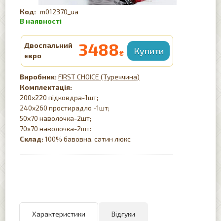
m012370_ua
3488
Двоспальний
₴
євро
FIRST CHOICE (Туреччина)
Комплектація:
200х220 підковдра-1шт;
240х260 простирадло -1шт;
50х70 наволочка-2шт;
70х70 наволочка-2шт:
Склад:
100% бавовна, сатин люкс
Характеристики
Відгуки