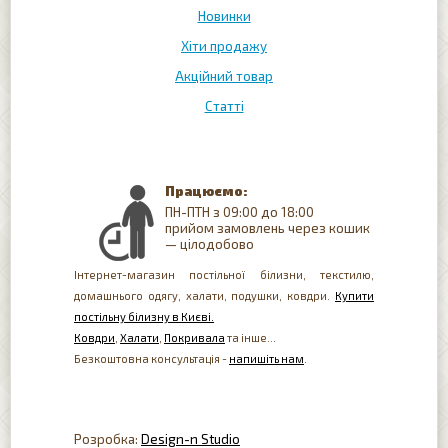
Новинки
Хіти продажу
Акційний товар
Статті
Працюємо:
ПН-ПТН з 09:00 до 18:00
прийом замовлень через кошик
— цілодобово
Інтернет-магазин постільної білизни, текстилю,
домашнього одягу, халати, подушки, ковдри.
Купити
постільну білизну в Києві.
Ковдри
,
Халати
,
Покривала
та інше...
Безкоштовна консультація -
напишіть нам
.
Розробка:
Design-n Studio