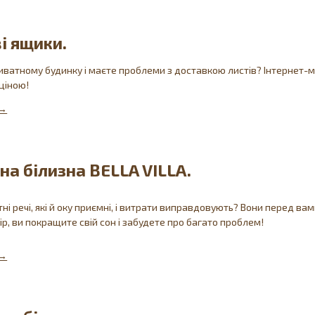
і ящики.
ватному будинку і маєте проблеми з доставкою листів? Інтернет-м
ціною!
на білизна BELLA VILLA.
ні речі, які й оку приємні, і витрати виправдовують? Вони перед вам
ір, ви покращите свій сон і забудете про багато проблем!