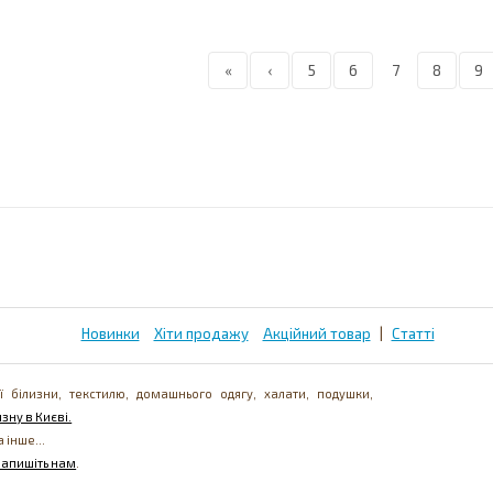
«
‹
5
6
7
8
9
Новинки
Хіти продажу
Акційний товар
|
Статті
ї білизни, текстилю, домашнього одягу, халати, подушки,
зну в Києві.
а інше...
напишіть нам
.