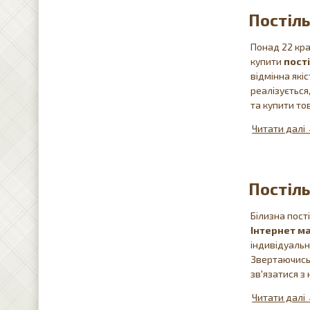
Постіль
Понад 22 кра
купити
пост
відмінна які
реалізується
та купити то
Постіль
Білизна пост
Інтернет ма
індивідуальн
Звертаючись 
зв'язатися з