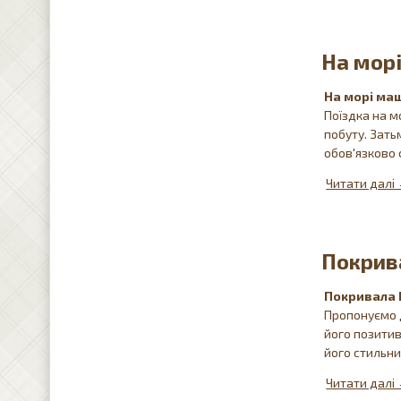
На морі
На морі маш
Поїздка на м
побуту. Зать
обов'язково 
Покрив
Покривала 
Пропонуємо д
його позитив
його стильн