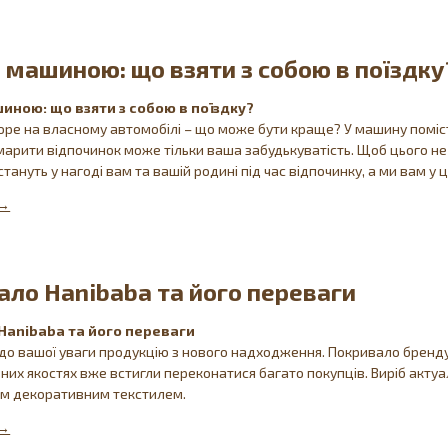
 машиною: що взяти з собою в поїздку
иною: що взяти з собою в поїздку?
оре на власному автомобілі – що може бути краще? У машину поміс
марити відпочинок може тільки ваша забудькуватість. Щоб цього не
стануть у нагоді вам та вашій родині під час відпочинку, а ми вам 
ало Hanibaba та його переваги
Hanibaba та його переваги
о вашої уваги продукцію з нового надходження. Покривало бренду 
них якостях вже встигли переконатися багато покупців. Виріб актуа
им декоративним текстилем.