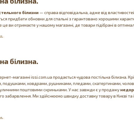
на білизна.
стельного
білизни
— справа відповідальна, адже від властивосте
ться придбати обновки для спальні з гарантовано хорошими харак
е це ви отримаєте у нашому магазині, де товари підібрані в оптимал
на білизна.
ернет-магазині issi.com.ua продається чудова постільна білизна. 
, подушками, ковдрами, рушниками, пледами, скатертинами, чолові
 вуличними поштовими скриньками. У нас завжди є у продажу
недор
го забарвлення. Ми здійснюємо швидку доставку товару в Києві та 