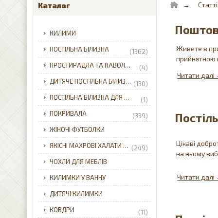
Статті
Каталог
Поштов
КИЛИМИ
Живете в при
ПОСТІЛЬНА БІЛИЗНА
(1362)
прийнятною 
ПРОСТИРАДЛА ТА НАВОЛОЧКИ
(4)
ДИТЯЧЕ ПОСТІЛЬНА БІЛИЗНА
(130)
ПОСТІЛЬНА БІЛИЗНА ДЛЯ НЕМОВЛЯТ
(1)
ПОКРИВАЛА
Постіль
(339)
ЖІНОЧІ ФУТБОЛКИ
Цікаві доброт
ЯКІСНІ МАХРОВІ ХАЛАТИ ДЛЯ ВСІЄЇ РОДИНИ З ДОСТАВКОЮ ПО УКРАЇНІ.
(249)
на ньому виб
ЧОХЛИ ДЛЯ МЕБЛІВ
КИЛИМКИ У ВАННУ
ДИТЯЧІ КИЛИМКИ
КОВДРИ
(11)