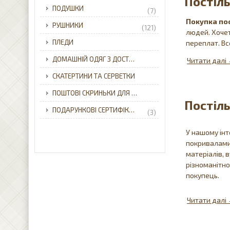
Постіль
ПОДУШКИ
(7)
Покупка
по
РУШНИКИ
(121)
людей. Хоче
ПЛЕДИ
переплат. Вс
ДОМАШНІЙ ОДЯГ З ДОСТАВКОЮ ПО УКРАЇНІ.
СКАТЕРТИНИ ТА СЕРВЕТКИ
ПОШТОВІ СКРИНЬКИ ДЛЯ ПРИВАТНОГО БУДИНКУ З ДОСТАВКОЮ ПО УКРАЇНІ.
Постіль
ПОДАРУНКОВІ СЕРТИФІКАТИ
(3)
У нашому інт
покривалами
матеріалів,
різноманітно
покупець.