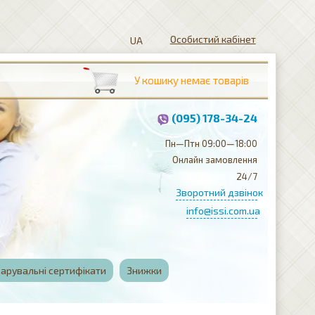
Особистий кабінет
(095) 178-34-24
Пн—Птн 09:00—18:00
Онлайн замовлення
24/7
Зворотний дзвінок
info@issi.com.ua
арувальні сертифікати
Знижки