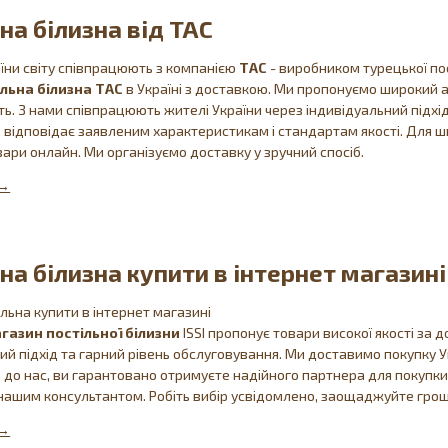
на білизна від TAC
їни світу співпрацюють з компанією
ТАС
- виробником турецької по
ільна білизна ТАС
в Україні з доставкою. Ми пропонуємо широкий а
сть. З нами співпрацюють жителі України через індивідуальний підхі
, відповідає заявленим характеристикам і стандартам якості. Для
вари онлайн. Ми організуємо доставку у зручний спосіб.
на білизна купити в інтернет магазині
ільна купити в інтернет магазині
газин постільної білизни
ISSI пропонує товари високої якості за 
ий підхід та гарний рівень обслуговування. Ми доставимо покупку
до нас, ви гарантовано отримуєте надійного партнера для покупки 
 нашим консультантом. Робіть вибір усвідомлено, заощаджуйте гроші 